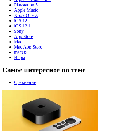
Playstation 5
Apple Music
Xbox One X
iOS 12
iOS 12.1
Sony
App Store
Mac
Mac App Store
macOS
Игры
Самое интересное по теме
Сравнение