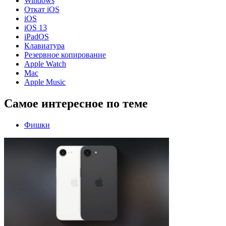
Windows
Откат iOS
iOS
iOS 13
iPadOS
Клавиатура
Резервное копирование
Apple Watch
Mac
Apple Music
Самое интересное по теме
Фишки