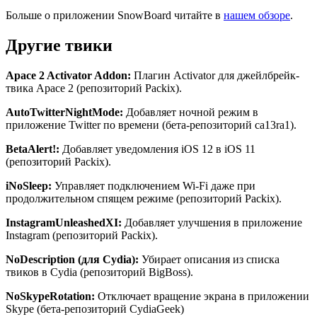
Больше о приложении SnowBoard читайте в
нашем обзоре
.
Другие
твики
Apace 2 Activator Addon:
Плагин Activator для джейлбрейк-
твика Apace 2 (репозиторий Packix).
AutoTwitterNightMode
:
Добавляет ночной режим в
приложение Twitter по времени (бета-репозиторий ca13ra1).
BetaAlert
!:
Добавляет уведомления iOS 12 в iOS 11
(репозиторий Packix).
iNoSleep
:
Управляет подключением Wi-Fi даже при
продолжительном спящем режиме (репозиторий Packix).
InstagramUnleashedXI
:
Добавляет улучшения в приложение
Instagram (репозиторий Packix).
NoDescription
(для
Cydia
):
Убирает описания из списка
твиков в Cydia (репозиторий BigBoss).
NoSkypeRotation
:
Отключает вращение экрана в приложении
Skype (бета-репозиторий CydiaGeek)