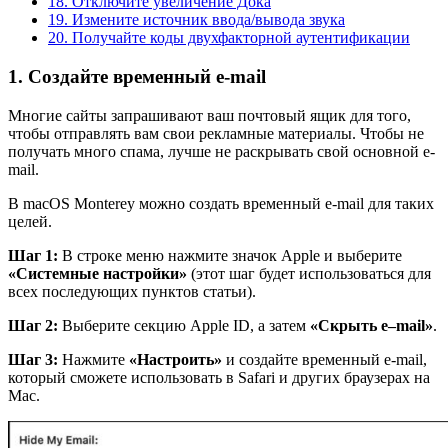
18. Отключите увеличение Дока
19. Измените источник ввода/вывода звука
20. Получайте коды двухфакторной аутентификации
1. Создайте временный e-mail
Многие сайты запрашивают ваш почтовый ящик для того,
чтобы отправлять вам свои рекламные материалы. Чтобы не
получать много спама, лучше не раскрывать свой основной e-
mail.
В macOS Monterey можно создать временный e-mail для таких
целей.
Шаг 1:
В строке меню нажмите значок Apple и выберите
«Системные настройки»
(этот шаг будет использоваться для
всех последующих пунктов статьи).
Шаг 2:
Выберите секцию Apple ID, а затем
«Скрыть
e
–
mail
»
.
Шаг 3:
Нажмите
«Настроить»
и создайте временный e-mail,
который сможете использовать в Safari и других браузерах на
Mac.