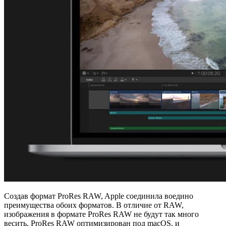
Создав формат ProRes RAW, Apple соединила воедино
преимущества обоих форматов. В отличие от RAW,
изображения в формате ProRes RAW не будут так много
весить. ProRes RAW оптимизирован под macOS, и