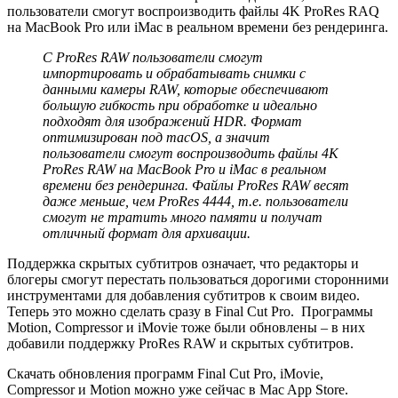
пользователи смогут воспроизводить файлы 4K ProRes RAQ
на MacBook Pro или iMac в реальном времени без рендеринга.
С
ProRes
RAW
пользователи смогут
импортировать и обрабатывать снимки с
данными камеры
RAW
, которые обеспечивают
большую гибкость при обработке и идеально
подходят для изображений
HDR
. Формат
оптимизирован под
macOS
, а значит
пользователи смогут воспроизводить файлы 4
K
ProRes
RAW
на
MacBook
Pro
и
iMac
в реальном
времени без рендеринга. Файлы
ProRes
RAW
весят
даже меньше, чем
ProRes
4444, т.е. пользователи
смогут не тратить много памяти и получат
отличный формат для архивации.
Поддержка скрытых субтитров означает, что редакторы и
блогеры смогут перестать пользоваться дорогими сторонними
инструментами для добавления субтитров к своим видео.
Теперь это можно сделать сразу в Final Cut Pro. Программы
Motion, Compressor и iMovie тоже были обновлены – в них
добавили поддержку ProRes RAW и скрытых субтитров.
Скачать обновления программ Final Cut Pro, iMovie,
Compressor и Motion можно уже сейчас в Mac App Store.