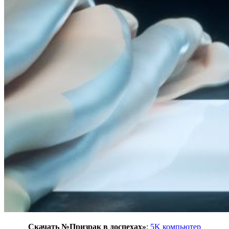
Скачать
№Призрак в доспехах»
:
5K компьютер