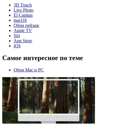
3D Touch
Live Photo
El Capitan
macOS
Обои пейзаж
Apple TV
Siri
App Store
iOS
Самое интересное по теме
Обои Mac и PC