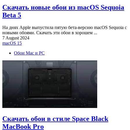
Скачать новые обои из macOS Sequoia
Beta 5
На днях Apple выпустила пятую бета-версию macOS Sequoia с
новыми обоями. Скачать эти обои в хорошем ...
7 August 2024
macOS 15
Обои Mac и PC
Скачать обои в стиле Space Black
MacBook Pro