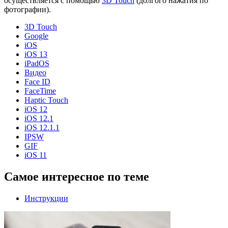
осуществляется с помощью
3D Touch
(долгого нажатия по
фотографии).
3D Touch
Google
iOS
iOS 13
iPadOS
Видео
Face ID
FaceTime
Haptic Touch
iOS 12
iOS 12.1
iOS 12.1.1
IPSW
GIF
iOS 11
Самое интересное по теме
Инструкции