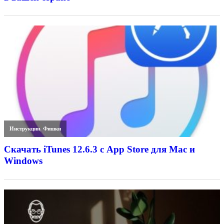
Инструкции
,
Фишки
Скачать iTunes 12.6.3 с App Store для Mac и
Windows