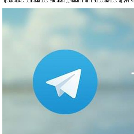
продолжая заниматься своими делами или пользоваться други