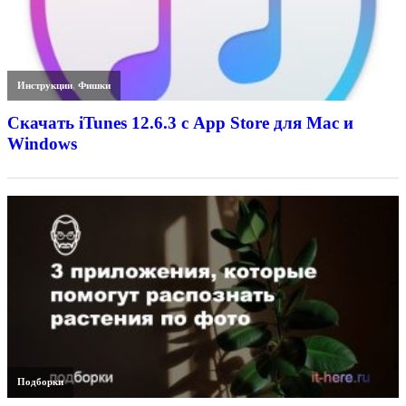
Инструкции
,
Фишки
Скачать iTunes 12.6.3 с App Store для Mac и
Windows
Подборки