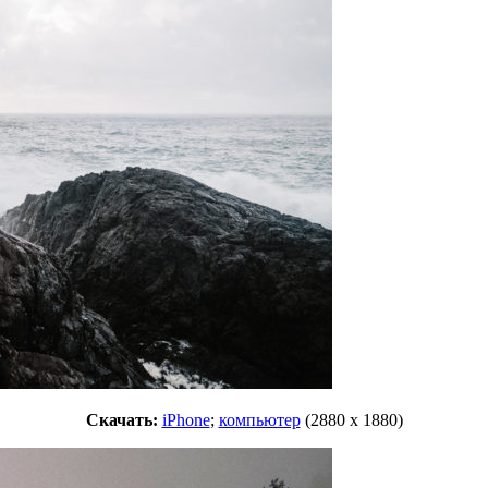
Скачать:
iPhone
;
компьютер
(2880 x 1880)