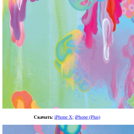
Скачать
:
iPhone X
;
iPhone (Plus)