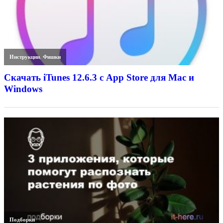
Инструкции
,
Фишки
Скачать iTunes 12.6.3 с App Store для Mac и
Windows
Подборки