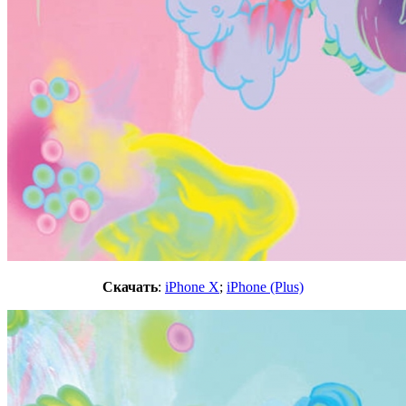
Скачать
:
iPhone X
;
iPhone (Plus)