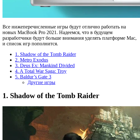
Все нижеперечисленные игры будут отлично работать на
новых MacBook Pro 2021. Надеемся, что в будущем
разработчики будут больше внимания уделять платформе Mac,
и список игр пополнится.
1. Shadow of the Tomb Raider
2. Metro Exodus
3. Deus Ex: Mankind Divided
4. A Total War Saga: Troy
5. Baldur’s Gate 3
Другие игры
1. Shadow of the Tomb Raider