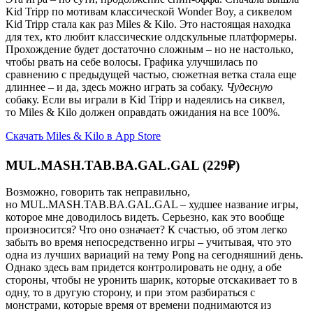
Kid Tripp по мотивам классической Wonder Boy, а сиквелом
Kid Tripp стала как раз Miles & Kilo. Это настоящая находка
для тех, кто любит классические олдскульные платформеры.
Прохождение будет достаточно сложным – но не настолько,
чтобы рвать на себе волосы. Графика улучшилась по
сравнению с предыдущей частью, сюжетная ветка стала еще
длиннее – и да, здесь можно играть за собаку.
Чудесную
собаку. Если вы играли в Kid Tripp и надеялись на сиквел,
то Miles & Kilo должен оправдать ожидания на все 100%.
Скачать Miles & Kilo в App Store
MUL.MASH.TAB.BA.GAL.GAL (229₽)
Возможно, говорить так неправильно,
но MUL.MASH.TAB.BA.GAL.GAL – худшее название игры,
которое мне доводилось видеть. Серьезно, как это вообще
произносится? Что оно означает? К счастью, об этом легко
забыть во время непосредственно игры – учитывая, что это
одна из лучших вариаций на тему Pong на сегодняшний день.
Однако здесь вам придется контролировать не одну, а обе
стороны, чтобы не уронить шарик, которые отскакивает то в
одну, то в другую сторону, и при этом разбираться с
монстрами, которые время от времени поднимаются из