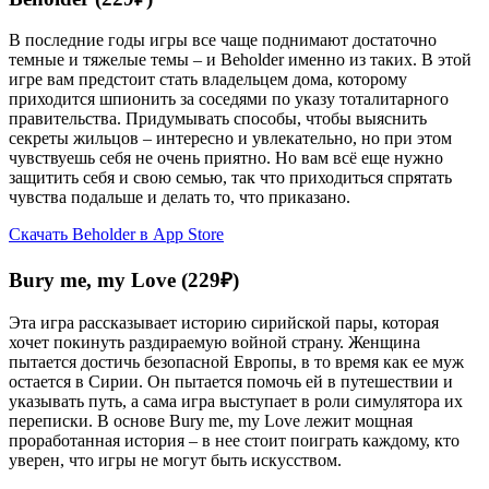
В последние годы игры все чаще поднимают достаточно
темные и тяжелые темы – и Beholder именно из таких. В этой
игре вам предстоит стать владельцем дома, которому
приходится шпионить за соседями по указу тоталитарного
правительства. Придумывать способы, чтобы выяснить
секреты жильцов – интересно и увлекательно, но при этом
чувствуешь себя не очень приятно. Но вам всё еще нужно
защитить себя и свою семью, так что приходиться спрятать
чувства подальше и делать то, что приказано.
Скачать Beholder в App Store
Bury me, my Love (229₽)
Эта игра рассказывает историю сирийской пары, которая
хочет покинуть раздираемую войной страну. Женщина
пытается достичь безопасной Европы, в то время как ее муж
остается в Сирии. Он пытается помочь ей в путешествии и
указывать путь, а сама игра выступает в роли симулятора их
переписки. В основе Bury me, my Love лежит мощная
проработанная история – в нее стоит поиграть каждому, кто
уверен, что игры не могут быть искусством.