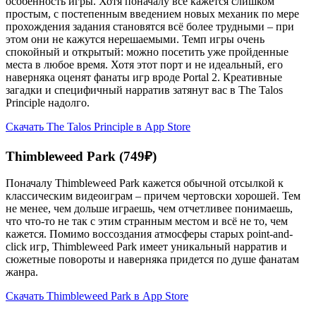
особенность игры. Хотя поначалу всё кажется слишком
простым, с постепенным введением новых механик по мере
прохождения задания становятся всё более трудными – при
этом они не кажутся нерешаемыми. Темп игры очень
спокойный и открытый: можно посетить уже пройденные
места в любое время. Хотя этот порт и не идеальный, его
наверняка оценят фанаты игр вроде Portal 2. Креативные
загадки и специфичный нарратив затянут вас в The Talos
Principle надолго.
Скачать The Talos Principle в App Store
Thimbleweed Park (749₽)
Поначалу Thimbleweed Park кажется обычной отсылкой к
классическим видеоиграм – причем чертовски хорошей. Тем
не менее, чем дольше играешь, чем отчетливее понимаешь,
что что-то не так с этим странным местом и всё не то, чем
кажется. Помимо воссоздания атмосферы старых point-and-
click игр, Thimbleweed Park имеет уникальный нарратив и
сюжетные повороты и наверняка придется по душе фанатам
жанра.
Скачать Thimbleweed Park в App Store