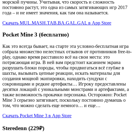
морской пучины. Учитывая, что скорость и сложность
постоянно растут, это одна из самых затягивающих игр 2017
года – и не имеет значения, как там она называется.
Скачать MUL.MASH.TAB.BA.GAL.GAL в App Store
Pocket Mine 3 (бесплатно)
Как это всегда бывает, на старте эта условно-бесплатная игра
собрала множество нелестных отзывов от противников free-to-
play, однако время расставило всё на свои места: это
потрясающая игра. В ней вам предстоит касанием экрана
разрушать блоки породы, чтобы продвигаться всё глубже в
шахты, вызывать цепные реакции, искать материалы для
создания мощной экипировки, находить сундуки с
сокровищами и редкие артефакты… Игроку предоставлены
десятки локаций с уникальными монстрами и артефактами, а
также возможность прокачки персонажа. Осторожно: Pocket
Mine 3 серьезно затягивает, поскольку постоянно думаешь о
том, что можно сделать еще немного… и еще…
Скачать Pocket Mine 3 в App Store
Steredenn (229₽)