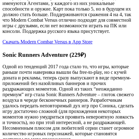
именуются Агентами, у каждого из них уникальные
способности и оружие. Карт пока только 5, но в будущем их
должно стать больше. Поддерживаются сражения 4 на 4, так
что Modern Combat Versus отлично подходят для совместной
игры с друзьями, если нет возможности играть на ПК или
консоли. Поддержка русского языка присутствует.
Скачать Modern Combar Versus в App Store
Sonic Runners Adventure (229₽)
Одной из тенденций 2017 года стало то, что игры, которые
раньше почти наверняка вышли бы free-to-play, но с кучей
доната и рекламы, теперь сразу выпускают в виде премиум-
приложений без назойливых баннеров и прочих
раздражающих моментов. Одной из таких “неожиданно
премиум” игр стала Sonic Runners Adventure – глоток свежего
воздуха в череде бесконечных раннеров. Разработчикам
удалось передать неповторимый дух игр про Соника, сделать
игру достаточно сложной (для прохождения некоторых
моментов нужно умудриться проявить невероятную ловкость
и точность), но при этой интересной, а не раздражающей.
Несомненным плюсом для любителей серии станет огромное
количество игровых персонажей, которые становятся