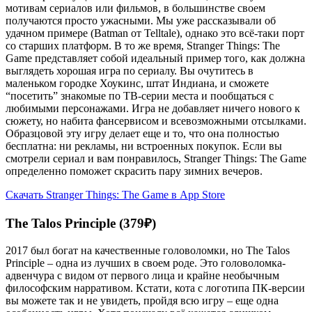
мотивам сериалов или фильмов, в большинстве своем
получаются просто ужасными. Мы уже рассказывали об
удачном примере (Batman от Telltale), однако это всё-таки порт
со старших платформ. В то же время, Stranger Things: The
Game представляет собой идеальный пример того, как должна
выглядеть хорошая игра по сериалу. Вы очутитесь в
маленьком городке Хоукинс, штат Индиана, и сможете
“посетить” знакомые по ТВ-серии места и пообщаться с
любимыми персонажами. Игра не добавляет ничего нового к
сюжету, но набита фансервисом и всевозможными отсылками.
Образцовой эту игру делает еще и то, что она полностью
бесплатна: ни рекламы, ни встроенных покупок. Если вы
смотрели сериал и вам понравилось, Stranger Things: The Game
определенно поможет скрасить пару зимних вечеров.
Скачать Stranger Things: The Game в App Store
The Talos Principle (379₽)
2017 был богат на качественные головоломки, но The Talos
Principle – одна из лучших в своем роде. Это головоломка-
адвенчура с видом от первого лица и крайне необычным
философским нарративом. Кстати, кота с логотипа ПК-версии
вы можете так и не увидеть, пройдя всю игру – еще одна