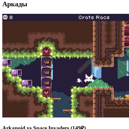
Аркады
Arkanoid vs Space Invaders (149₽)