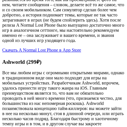
нем, читаете сообщения – словом, делаете всё то же самое, что
и со своим мобильником. Сам симулятор сделан более чем
добротно, а история поднимает темы, которые не так часто
затрагивают в играх (не будем спойлерить здесь). Хотя после
релиза A Normal Lost Phone было выпущено достаточно много
игр в аналогичном сеттинге, мы настоятельно рекомендуем
именно ее – она заслуживает и вашего времени, и звания
одной из лучших игр уходящего года.
Скачать A Normal Lost Phone в App Store
Ashworld (299₽)
Все мы любим игры с огромными открытыми мирами, однако
в традиционном виде они мало подходят для игры на
мобильных устройствах. Разработчикам Ashworld, впрочем,
удалось принести игру такого жанра на iOS. Главным
преимуществом является то, что вам не обязательно
проводить в ней много времени (что, признаемся честно, для
большинства из нас непомерная роскошь). Ashworld
позаимствовала концепцию тайм-киллеров: вы можете зайти
в нее на несколько минут, стоя в длинной очереди, или играть
несколько часов подряд. Благодаря быстрому и хаотичному
темпу игры и в том, и в другом случае вы закроете