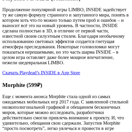
Продолжение популярной игры LIMBO, INSIDE задействует
ту же самую формулу странного и запутанного мира, понять в
котором хоть что-то можно только путем проб и ошибок – и
выносит всё это на новый уровень. В частности, INSIDE
сделана полностью в 3D, в отличие от первой части,
известной своим силуэтным стилем. Благодаря необычному
использованию световых эффектов создается гнетущая
атмосфера преследования. Некоторые головоломки могут
показаться нерешаемыми, но это часть шарма INSIDE – в
целом игра оставляет даже более мощное впечатление,
нежели шедевральная LIMBO.
Скачать Playdead’s INSIDE в App Store
Morphite (599₽)
Еще с момента анонса Morphite стала одной из самых
ожидаемых мобильных игр 2017 года. С заявленной стильной
низкополигональной графикой и обещанием бесконечных
миров, которые можно исследовать, разработчики
действительно смогли привлечь внимание к проекту. И, что
удивительно, обещания свои сдержали. Запустив Morphite
“просто посмотреть”, легко увлечься и провести в игре