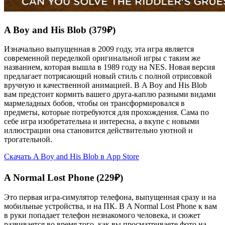
A Boy and His Blob (379₽)
Изначально выпущенная в 2009 году, эта игра является
современной переделкой оригинальной игры с таким же
названием, которая вышла в 1989 году на NES. Новая версия
предлагает потрясающий новый стиль с полной отрисовкой
вручную и качественной анимацией. В A Boy and His Blob
вам предстоит кормить вашего друга-каплю разными видами
мармеладных бобов, чтобы он трансформировался в
предметы, которые потребуются для прохождения. Сама по
себе игра изобретательна и интересна, а вкупе с новыми
иллюстрации она становится действительно уютной и
трогательной.
Скачать A Boy and His Blob в App Store
A Normal Lost Phone (229₽)
Это первая игра-симулятор телефона, выпущенная сразу и на
мобильные устройства, и на ПК. В A Normal Lost Phone к вам
в руки попадает телефон незнакомого человека, и сюжет
развивается во время того, как вы просматриваете фото на