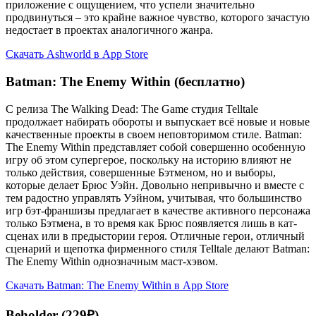
приложение с ощущением, что успели значительно
продвинуться – это крайне важное чувство, которого зачастую
недостает в проектах аналогичного жанра.
Скачать Ashworld в App Store
Batman: The Enemy Within (бесплатно)
С релиза The Walking Dead: The Game студия Telltale
продолжает набирать обороты и выпускает всё новые и новые
качественные проекты в своем неповторимом стиле. Batman:
The Enemy Within представляет собой совершенно особенную
игру об этом супергерое, поскольку на историю влияют не
только действия, совершенные Бэтменом, но и выборы,
которые делает Брюс Уэйн. Довольно непривычно и вместе с
тем радостно управлять Уэйном, учитывая, что большинство
игр бэт-франшизы предлагает в качестве активного персонажа
только Бэтмена, в то время как Брюс появляется лишь в кат-
сценах или в предыстории героя. Отличные герои, отличный
сценарий и щепотка фирменного стиля Telltale делают Batman:
The Enemy Within однозначным маст-хэвом.
Скачать Batman: The Enemy Within в App Store
Beholder (229₽)