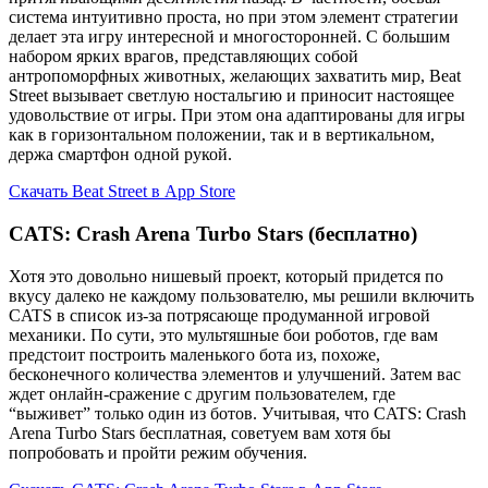
система интуитивно проста, но при этом элемент стратегии
делает эта игру интересной и многосторонней. С большим
набором ярких врагов, представляющих собой
антропоморфных животных, желающих захватить мир, Beat
Street вызывает светлую ностальгию и приносит настоящее
удовольствие от игры. При этом она адаптированы для игры
как в горизонтальном положении, так и в вертикальном,
держа смартфон одной рукой.
Скачать Beat Street в App Store
CATS: Crash Arena Turbo Stars (бесплатно)
Хотя это довольно нишевый проект, который придется по
вкусу далеко не каждому пользователю, мы решили включить
CATS в список из-за потрясающе продуманной игровой
механики. По сути, это мультяшные бои роботов, где вам
предстоит построить маленького бота из, похоже,
бесконечного количества элементов и улучшений. Затем вас
ждет онлайн-сражение с другим пользователем, где
“выживет” только один из ботов. Учитывая, что CATS: Crash
Arena Turbo Stars бесплатная, советуем вам хотя бы
попробовать и пройти режим обучения.