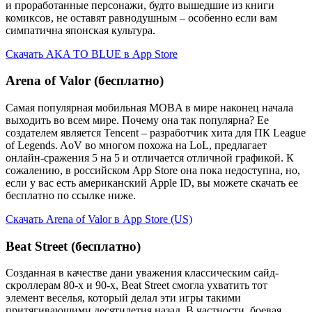
и проработанные персонажи, будто вышедшие из книги
комиксов, не оставят равнодушным – особенно если вам
симпатична японская культура.
Скачать AKA TO BLUE в App Store
Arena of Valor (бесплатно)
Самая популярная мобильная MOBA в мире наконец начала
выходить во всем мире. Почему она так популярна? Ее
создателем является Tencent – разработчик хита для ПК League
of Legends. AoV во многом похожа на LoL, предлагает
онлайн-сражения 5 на 5 и отличается отличной графикой. К
сожалению, в российском App Store она пока недоступна, но,
если у вас есть американский Apple ID, вы можете скачать ее
бесплатно по ссылке ниже.
Скачать Arena of Valor в App Store (US)
Beat Street (бесплатно)
Созданная в качестве дани уважения классическим сайд-
скроллерам 80-х и 90-х, Beat Street смогла ухватить тот
элемент веселья, который делал эти игры такими
притягивающими десятилетия назад. В частности, боевая