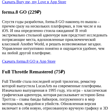
Скачать Bury me, my Love в App Store
forma.8 GO (229₽)
Спустя годы разработки, forma.8 GO наконец-то вышла –
причем сразу на нескольких платформах, в том числе и на
iOS. И она определенно стоила ожидания! В этой
экстремально стильной адвенчуре вам предстоит исследовать
потрясающие места, вдохновленные приключенческой
классикой Another World, и решать всевозможные загадки.
Управление интуитивно понятно и ощущается удобнее, чем
на любой другой платформе.
Скачать forma.8 GO в App Store
Full Throttle Remastered (75₽)
Full Throttle стала последней игрой трилогии, ремастер
которой выпустила LucasArts на современные платформы.
Изначально выпущенная в 1995 году, эта игра – классическая
графическая адвенчура, которая рассказывает историю Бена
Троттла – главы банды байкеров, погруженного в мир
мотоциклов, мордобоя и убийств. Обновленная версия
включает в себя новую, отрисованную вручную графику и 3D