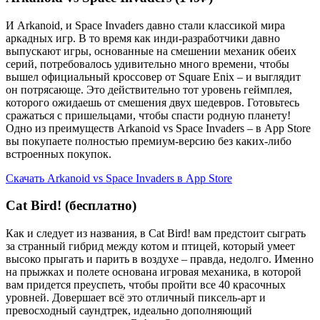
И Arkanoid, и Space Invaders давно стали классикой мира
аркадных игр. В то время как инди-разработчики давно
выпускают игры, основанные на смешении механик обеих
серий, потребовалось удивительно много времени, чтобы
вышел официальный кроссовер от Square Enix – и выглядит
он потрясающе. Это действительно тот уровень геймплея,
которого ожидаешь от смешения двух шедевров. Готовьтесь
сражаться с пришельцами, чтобы спасти родную планету!
Одно из преимуществ Arkanoid vs Space Invaders – в App Store
вы покупаете полностью премиум-версию без каких-либо
встроенных покупок.
Скачать Arkanoid vs Space Invaders в App Store
Cat Bird! (бесплатно)
Как и следует из названия, в Cat Bird! вам предстоит сыграть
за странный гибрид между котом и птицей, который умеет
высоко прыгать и парить в воздухе – правда, недолго. Именно
на прыжках и полете основана игровая механика, в которой
вам придется преуспеть, чтобы пройти все 40 красочных
уровней. Довершает всё это отличный пиксель-арт и
превосходный саундтрек, идеально дополняющий