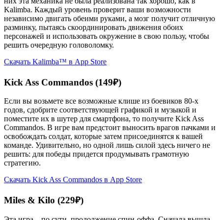
них эта механика не была реализована так хорошо, как в
Kalimba. Каждый уровень проверит ваши возможности
независимо двигать обеими руками, а мозг получит отличную
разминку, пытаясь скоординировать движения обоих
персонажей и использовать окружение в свою пользу, чтобы
решить очередную головоломку.
Скачать Kalimba™ в App Store
Kick Ass Commandos (149₽)
Если вы возьмете все возможные клише из боевиков 80-х
годов, сдобрите соответствующей графикой и музыкой и
поместите их в шутер для смартфона, то получите Kick Ass
Commandos. В игре вам предстоит выносить врагов пачками и
освобождать солдат, которые затем присоединятся к вашей
команде. Удивительно, но одной лишь силой здесь ничего не
решить: для победы придется продумывать грамотную
стратегию.
Скачать Kick Ass Commandos в App Store
Miles & Kilo (229₽)
Эта игра – по сути, продолжение спин-оффа. Сначала вышла