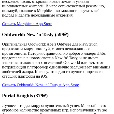
несколько часов, открывая новые земли и узнавая
инопланетных жителей. В игре есть сюжетный режим, но,
пожалуй, главное в Morphite – возможность изучать всё
подряд и делать неожиданные открытия.
Скачать Morphite в App Store
Oddworld: New ‘n Tasty (599₽)
Оригинальная Oddworld: Abe’s Oddysee для PlayStation
предложила миру, пожалуй, самого неожиданного
протагониста. История странного, но доброго лидера Эйба
представлена в новом свете в New ‘n’ Tasty, и не имеет
значения, знакомы вы с вселенной Oddworld или нет, этот
потрясающий платформер однозначно заслуживает внимания
любителей жанра. К слову, это один из лучших портов со
старших платформ на iOS.
Скачать Oddworld: New ‘n’ Tasty в App Store
Portal Knights (379₽)
Лучшее, что дал миру оглушительный успех Minecraft – это
огромное количество креативных игр, использующих ту же