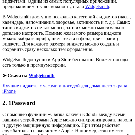
виджетами. Одним из самых популярных приложений,
предложившим эту возможность, стало
Widgetsmith
.
В Widgetsmith доступно несколько категорий фиджетов (часы,
календарь, напоминания, здоровье, активность и т. д.). Самих
типов виджетов не так много, зато их можно максимально
детально настроить. Помимо желаемого размера виджета
можно выбрать шрифт, цвет текста и фона, цвет границ
виджета. Для каждого размера виджета можно создать и
сохранить сразу несколько тем оформления.
Widgetsmith доступно в App Store бесплатно. Виджет погоды
есть только в премиум-версии.
➤ Скачать:
Widgetsmith
Лучшие виджеты с часами и погодой для домашнего экрана
iPhone
2. 1Password
С помощью функции «Связка ключей iCloud» между всеми
вашими устройствами Apple можно синхронизировать пароли
и другую защищенную информацию. При этом работает
служба только в экосистеме Apple. Например, если вместо