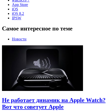
watchOS 7
App Store
iOS
iOS 8.2
IPSW
Самое интересное по теме
Новости
Не работает динамик на Apple Watch?
Вот что советует Apple