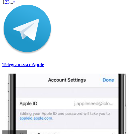
1
2
3
...
»
Telegram-чат Apple