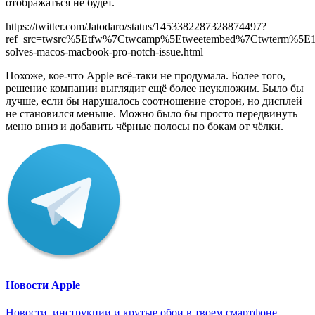
отображаться не будет.
https://twitter.com/Jatodaro/status/1453382287328874497?
ref_src=twsrc%5Etfw%7Ctwcamp%5Etweetembed%7Ctwterm%5E
solves-macos-macbook-pro-notch-issue.html
Похоже, кое-что Apple всё-таки не продумала. Более того,
решение компании выглядит ещё более неуклюжим. Было бы
лучше, если бы нарушалось соотношение сторон, но дисплей
не становился меньше. Можно было бы просто передвинуть
меню вниз и добавить чёрные полосы по бокам от чёлки.
Новости Apple
Новости, инструкции и крутые обои в твоем смартфоне