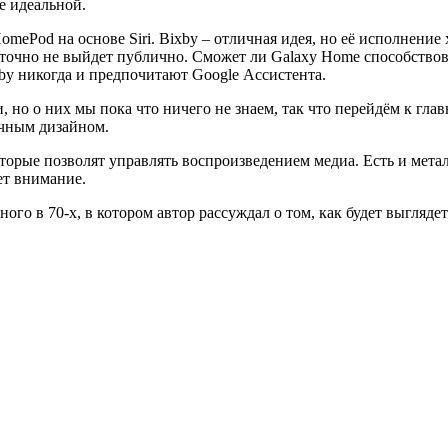
е идеальной.
HomePod на основе Siri. Bixby – отличная идея, но её исполнение
очно не выйдет публично. Сможет ли Galaxy Home способствов
by никогда и предпочитают Google Ассистента.
, но о них мы пока что ничего не знаем, так что перейдём к гл
ычным дизайном.
которые позволят управлять воспроизведением медиа. Есть и ме
ет внимание.
ного в 70-х, в котором автор рассуждал о том, как будет выгляд