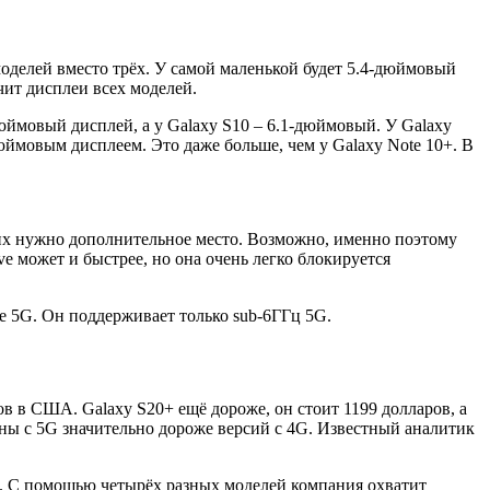
моделей вместо трёх. У самой маленькой будет 5.4-дюймовый
чит дисплеи всех моделей.
дюймовый дисплей, а у Galaxy S10 – 6.1-дюймовый. У Galaxy
дюймовым дисплеем. Это даже больше, чем у Galaxy Note 10+. В
них нужно дополнительное место. Возможно, именно поэтому
e может и быстрее, но она очень легко блокируется
e 5G. Он поддерживает только sub-6ГГц 5G.
ов в США. Galaxy S20+ ещё дороже, он стоит 1199 долларов, а
ны с 5G значительно дороже версий с 4G. Известный аналитик
еев. С помощью четырёх разных моделей компания охватит