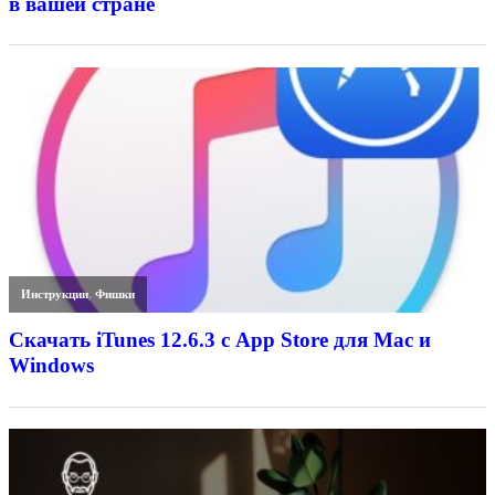
в вашей стране
Инструкции
,
Фишки
Скачать iTunes 12.6.3 с App Store для Mac и
Windows