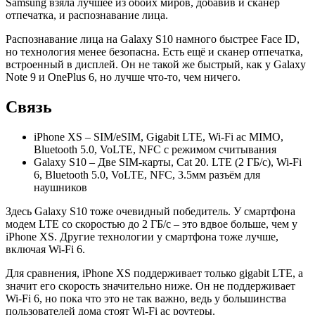
Samsung взяла лучшее из обоих миров, добавив и сканер
отпечатка, и распознавание лица.
Распознавание лица на Galaxy S10 намного быстрее Face ID,
но технология менее безопасна. Есть ещё и сканер отпечатка,
встроенный в дисплей. Он не такой же быстрый, как у Galaxy
Note 9 и OnePlus 6, но лучше что-то, чем ничего.
Связь
iPhone XS – SIM/eSIM, Gigabit LTE, Wi-Fi ac MIMO,
Bluetooth 5.0, VoLTE, NFC с режимом считывания
Galaxy S10 – Две SIM-карты, Cat 20. LTE (2 ГБ/с), Wi-Fi
6, Bluetooth 5.0, VoLTE, NFC, 3.5мм разъём для
наушников
Здесь Galaxy S10 тоже очевидный победитель. У смартфона
модем LTE со скоростью до 2 ГБ/с – это вдвое больше, чем у
iPhone XS. Другие технологии у смартфона тоже лучше,
включая Wi-Fi 6.
Для сравнения, iPhone XS поддерживает только gigabit LTE, а
значит его скорость значительно ниже. Он не поддерживает
Wi-Fi 6, но пока что это не так важно, ведь у большинства
пользователей дома стоят Wi-Fi ac роутеры.