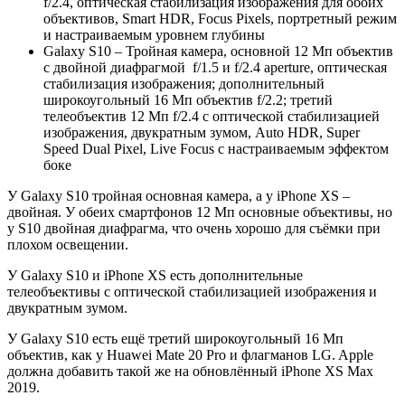
f/2.4, оптическая стабилизация изображения для обоих
объективов, Smart HDR, Focus Pixels, портретный режим
и настраиваемым уровнем глубины
Galaxy S10 – Тройная камера, основной 12 Мп объектив
с двойной диафрагмой f/1.5 и f/2.4 aperture, оптическая
стабилизация изображения; дополнительный
широкоугольный 16 Мп объектив f/2.2; третий
телеобъектив 12 Мп f/2.4 с оптической стабилизацией
изображения, двукратным зумом, Auto HDR, Super
Speed Dual Pixel, Live Focus с настраиваемым эффектом
боке
У Galaxy S10 тройная основная камера, а у iPhone XS –
двойная. У обеих смартфонов 12 Мп основные объективы, но
у S10 двойная диафрагма, что очень хорошо для съёмки при
плохом освещении.
У Galaxy S10 и iPhone XS есть дополнительные
телеобъективы с оптической стабилизацией изображения и
двукратным зумом.
У Galaxy S10 есть ещё третий широкоугольный 16 Мп
объектив, как у Huawei Mate 20 Pro и флагманов LG. Apple
должна добавить такой же на обновлённый iPhone XS Max
2019.