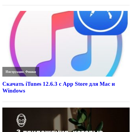
Инструкции
,
Фишки
Скачать iTunes 12.6.3 с App Store для Mac и
Windows