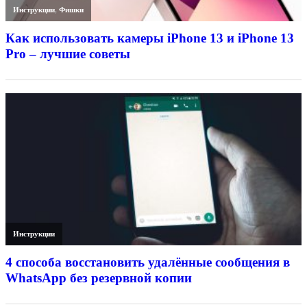
Инструкции
,
Фишки
Как использовать камеры iPhone 13 и iPhone 13
Pro – лучшие советы
Инструкции
4 способа восстановить удалённые сообщения в
WhatsApp без резервной копии