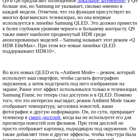
Q9 и Q8 предлагают полноценное
локальное затемнение
; у Q9
больше зон, но Samsung не указывает, сколько именно в
каждой модели. Отметим, что эта функция присутствует во
многих флагманских телевизорах, но она впервые
используется в линейке Samsung QLED. Это должно привести
к более глубоким уровням черного и большему контрасту. Q9
также имеет наиболее продвинутый HDR среди
анонсированных моделей – Samsung называет этот режим «Q
HDR EliteMax». При этом все новые линейки QLED
поддерживают HDR10+.
Во всех новых QLED есть «Ambient Mode» – режим, который
использует ваш смартфон, чтобы сделать фотографию
окружения, а затем подстроить под него изображение на
экране. Ранее этот эффект использовался только в телевизорах
Samsung Frame, но теперь стал доступен и в QLED. Помимо
того, что это интересно выглядит, режим Ambient Mode также
отображает температуру, заголовки новостей, ваши
фотографии и другую информацию. Он, по сути, превращает
телевизор в
смарт-дисплей
, когда вы не используете его для
просмотра новостей или фильмов. При этом дисплей не
просто отображает картинку, подходящую под окружение. Он
также добавляет тени и другие эффекты, чтобы текстура была
максимально реалистичной и казалось, что дисплей