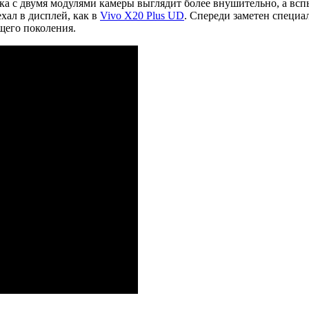
амка с двумя модулями камеры выглядит более внушительно, а вс
ехал в дисплей, как в
Vivo X20 Plus UD
. Спереди заметен специа
щего поколения.