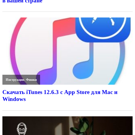
в вашей стране
Инструкции
,
Фишки
Скачать iTunes 12.6.3 с App Store для Mac и
Windows