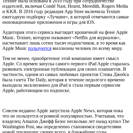
Texture была основана в 2010 году при сотрудничестве
издателей, включая Condé Nast, Hearst, Meredith, Rogers Media
и KKR. В 2016 году редакция App Store включила Texture
ежегодную подборку «Лучшие», в которой отмечаются самые
инновационные приложения и игры для iOS.
Аудитория этого сервиса выглядит крошечной на фоне Apple
Music. Texture, которую называют «Netflix для журналов»,
насчитывает лишь сотни тысяч подписчиков, в то время как
Apple Music
пользуются
миллионы человек по всему миру.
Тем не менее, приобретение этой компании имеет смысл
Apple. Со времен запуска самого первого iPad Apple старалась
развивать электронные публикации для своих планшетов. В
частности, одним из самых любимых проектов Стива Джобса
была газета The Daily, которая в течение недолгого времени
выходила эксклюзивно для iPad и стала первым сервисом
Apple, работающим по подписке.
Совсем недавно Apple запустила Apple News, которая пока
что не пользуется огромной популярностью. Учитывая, что
владелец Amazon Джефф Безос несколько лет назад купил The
Washington Post, мы определенно становимся свидетелями
новой тенденции: скорее всего, в ближайшие годы