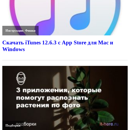
Инструкции
,
Фишки
Скачать iTunes 12.6.3 с App Store для Mac и
Windows
Подборки