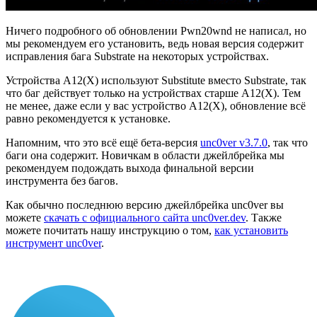
Ничего подробного об обновлении Pwn20wnd не написал, но
мы рекомендуем его установить, ведь новая версия содержит
исправления бага Substrate на некоторых устройствах.
Устройства A12(X) используют Substitute вместо Substrate, так
что баг действует только на устройствах старше A12(X). Тем
не менее, даже если у вас устройство A12(X), обновление всё
равно рекомендуется к установке.
Напомним, что это всё ещё бета-версия
unc0ver v3.7.0
, так что
баги она содержит. Новичкам в области джейлбрейка мы
рекомендуем подождать выхода финальной версии
инструмента без багов.
Как обычно последнюю версию джейлбрейка unc0ver вы
можете
скачать с официального сайта unc0ver.dev
. Также
можете почитать нашу инструкцию о том,
как установить
инструмент unc0ver
.