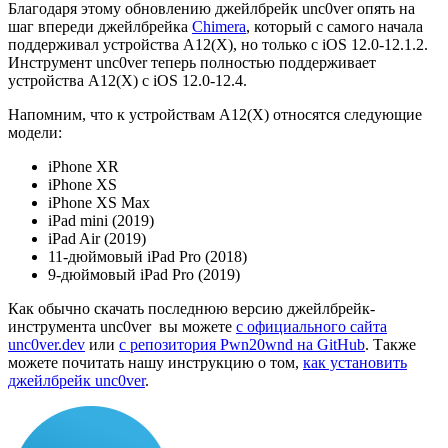
Благодаря этому обновлению джейлбрейк unc0ver опять на
шаг впереди джейлбрейка
Chimera
, который с самого начала
поддерживал устройства A12(X), но только с iOS 12.0-12.1.2.
Инструмент unc0ver теперь полностью поддерживает
устройства A12(X) с iOS 12.0-12.4.
Напомним, что к устройствам A12(X) относятся следующие
модели:
iPhone XR
iPhone XS
iPhone XS Max
iPad mini (2019)
iPad Air (2019)
11-дюймовый iPad Pro (2018)
9-дюймовый iPad Pro (2019)
Как обычно скачать последнюю версию джейлбрейк-
инструмента unc0ver вы можете
с официального сайта
unc0ver.dev
или
с репозитория Pwn20wnd на GitHub
. Также
можете почитать нашу инструкцию о том,
как установить
джейлбрейк unc0ver
.