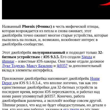
Названный
Phœ
nix (Феникс)
в честь мифической птицы,
которая возрождается из пепла и снова оживает, этот
джейлбрейк точно оживит многие старые устройства, которые
пылились на полках, и, возможно, возобновит интерес в
джейлбрейк-сообществе.
Этот джейлбрейк
полупривязанный
и подходит только
32-
битным устройствам
с
iOS 9.3.5
.
Его создали
Siguza
и
tihmstar
– известные iOS-хакеры. Они также отдали должное
Луке Тодеско
,
Максу Базалию
и
jk9357
за дополнительный
вклад в элементы интерфейса.
Приложение джейлбрейка напоминает джейлбрейк
Home
Depot
для iOS 9.1-9.3.4., что вполне логично, так как это
единственные джейлбрейки для 32-битных устройств за
последнее время, версии iOS пересекаются, и работал над
ними ранее упомянутый jk9357. Конечно, работа
джейлбрейков различна, а эксплойт вообще совсем другой.
Tihmstar решил, что код не будет общедоступным, но детали о
том, кто над чем работал, указаны в
его твите
на эту тему.