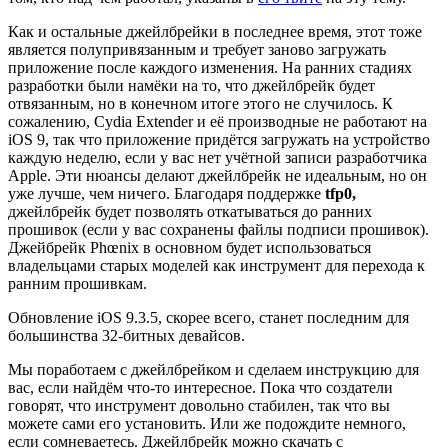
Как и остальные джейлбрейки в последнее время, этот тоже
является полупривязанным и требует заново загружать
приложение после каждого изменения. На ранних стадиях
разработки были намёки на то, что джейлбрейк будет
отвязанным, но в конечном итоге этого не случилось. К
сожалению, Cydia Extender и её производные не работают на
iOS 9, так что приложение придётся загружать на устройство
каждую неделю, если у вас нет учётной записи разработчика
Apple. Эти нюансы делают джейлбрейк не идеальным, но он
уже лучше, чем ничего. Благодаря поддержке
tfp0
,
джейлбрейк будет позволять откатываться до ранних
прошивок (если у вас сохранены файлы подписи прошивок).
Джейбрейк Phœnix в основном будет использоваться
владельцами старых моделей как инструмент для перехода к
ранним прошивкам.
Обновление iOS 9.3.5, скорее всего, станет последним для
большинства 32-битных девайсов.
Мы поработаем с джейлбрейком и сделаем инструкцию для
вас, если найдём что-то интересное. Пока что создатели
говорят, что инструмент довольно стабилен, так что вы
можете сами его установить. Или же подождите немного,
если сомневаетесь. Джейлбрейк можно скачать с