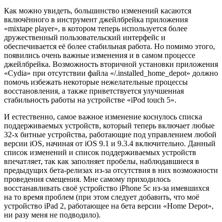
Как можно увидеть, большинство изменений касаются
включённого в инструмент джейлбрейка приложения
«mixtape player», в котором теперь используется более
дружественный пользовательский интерфейс и
обеспечивается её более стабильная работа. Но помимо этого,
появились очень важные изменения и в самом процессе
джейлбрейка. Возможность вторичной установки приложения
«Cydia» при отсутствии файла «/.installed_home_depot» должно
помочь избежать некоторые нежелательные процессы
восстановления, а также приветствуется улучшенная
стабильность работы на устройстве «iPod touch 5».
И естественно, самое важное изменение коснулось списка
поддерживаемых устройств, который теперь включает любые
32-х битные устройства, работающие под управлением любой
версии iOS, начиная от iOS 9.1 и 9.3.4 включительно. Данный
список изменений и список поддерживаемых устройств
впечатляет, так как заполняет пробелы, наблюдавшиеся в
предыдущих бета-релизах из-за отсутствия в них возможности
проведения смещения. Мне самому приходилось
восстанавливать своё устройство iPhone 5c из-за имевшихся
на то время проблем (при этом следует добавить, что моё
устройство iPad 2, работающее на бета версии «Home Depot»,
ни разу меня не подводило).