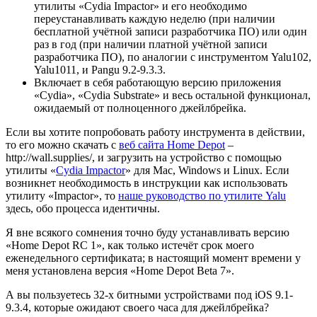
утилиты «Cydia Impactor» и его необходимо
переустанавливать каждую неделю (при наличии
бесплатной учётной записи разработчика ПО) или один
раз в год (при наличии платной учётной записи
разработчика ПО), по аналогии с инструментом Yalu102,
Yalu1011, и Pangu 9.2-9.3.3.
Включает в себя работающую версию приложения
«Cydia», «Cydia Substrate» и весь остальной функционал,
ожидаемый от полноценного джейлбрейка.
Если вы хотите попробовать работу инструмента в действии,
то его можно скачать с
веб сайта Home Depot
–
http://wall.supplies/, и загрузить на устройство с помощью
утилиты «
Cydia Impactor
» для Mac, Windows и Linux. Если
возникнет необходимость в инструкции как использовать
утилиту «Impactor», то
наше руководство по утилите Yalu
здесь, обо процесса идентичны.
Я вне всякого сомнения точно буду устанавливать версию
«Home Depot RC 1», как только истечёт срок моего
еженедельного сертификата; в настоящий момент времени у
меня установлена версия «Home Depot Beta 7».
А вы пользуетесь 32-х битными устройствами под iOS 9.1-
9.3.4, которые ожидают своего часа для джейлбрейка?