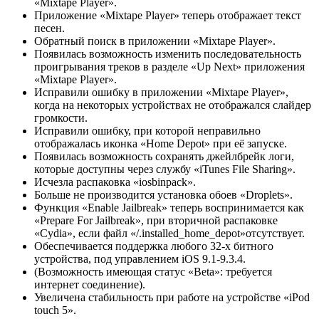
«Mixtape Player».
Приложение «Mixtape Player» теперь отображает текст
песен.
Обратный поиск в приложении «Mixtape Player».
Появилась возможность изменить последовательность
проигрывания треков в разделе «Up Next» приложения
«Mixtape Player».
Исправили ошибку в приложении «Mixtape Player»,
когда на некоторых устройствах не отображался слайдер
громкости.
Исправили ошибку, при которой неправильно
отображалась иконка «Home Depot» при её запуске.
Появилась возможность сохранять джейлбрейк логи,
которые доступны через службу «iTunes File Sharing».
Исчезла распаковка «iosbinpack».
Больше не производится установка обоев «Droplets».
Функция «Enable Jailbreak» теперь воспринимается как
«Prepare For Jailbreak», при вторичной распаковке
«Cydia», если файл «/.installed_home_depot»отсутствует.
Обеспечивается поддержка любого 32-х битного
устройства, под управлением iOS 9.1-9.3.4.
(Возможность имеющая статус «Beta»: требуется
интернет соединение).
Увеличена стабильность при работе на устройстве «iPod
touch 5».