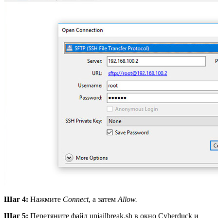
Шаг 4:
Нажмите
Connect
, а затем
Allow
.
Шаг 5:
Перетяните файл unjailbreak.sh в окно Cyberduck и