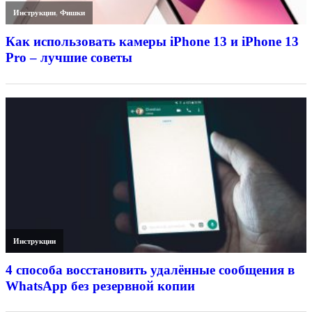
Инструкции
,
Фишки
Как использовать камеры iPhone 13 и iPhone 13
Pro – лучшие советы
Инструкции
4 способа восстановить удалённые сообщения в
WhatsApp без резервной копии