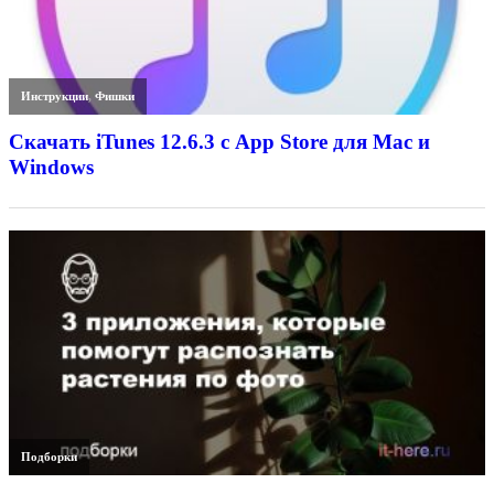
Инструкции
,
Фишки
Скачать iTunes 12.6.3 с App Store для Mac и
Windows
Подборки