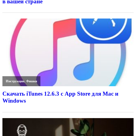
в вашей стране
Инструкции
,
Фишки
Скачать iTunes 12.6.3 с App Store для Mac и
Windows