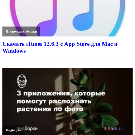
Инструкции
,
Фишки
Скачать iTunes 12.6.3 с App Store для Mac и
Windows
Подборки