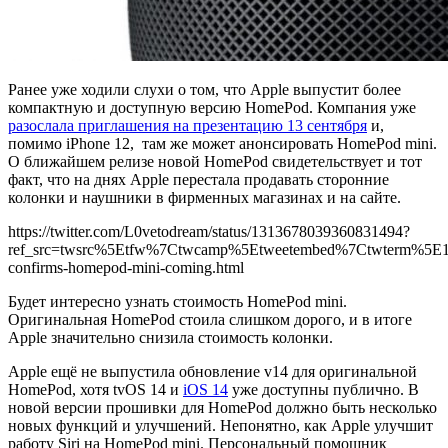
Ранее уже ходили слухи о том, что Apple выпустит более
компактную и доступную версию HomePod. Компания уже
разослала приглашения на презентацию 13 сентября
и,
помимо iPhone 12, там же может анонсировать HomePod mini.
О ближайшем релизе новой HomePod свидетельствует и тот
факт, что на днях Apple перестала продавать сторонние
колонки и наушники в фирменных магазинах и на сайте.
https://twitter.com/L0vetodream/status/1313678039360831494?
ref_src=twsrc%5Etfw%7Ctwcamp%5Etweetembed%7Ctwterm%5E1
confirms-homepod-mini-coming.html
Будет интересно узнать стоимость HomePod mini.
Оригинальная HomePod стоила слишком дорого, и в итоге
Apple значительно снизила стоимость колонки.
Apple ещё не выпустила обновление v14 для оригинальной
HomePod, хотя tvOS 14 и
iOS 14
уже доступны публично. В
новой версии прошивки для HomePod должно быть несколько
новых функций и улучшений. Непонятно, как Apple улучшит
работу Siri на HomePod mini. Персональный помощник