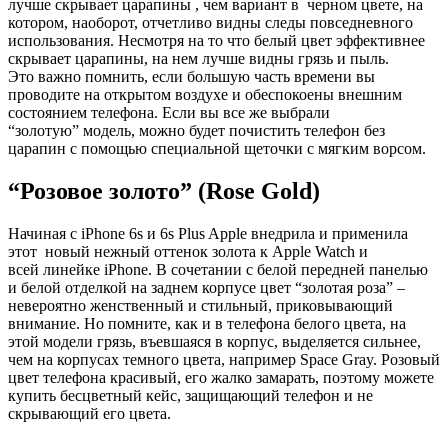
лучше скрывает царапины , чем вариант в черном цвете, на
котором, наоборот, отчетливо видны следы повседневного
использования. Несмотря на то что белый цвет эффективнее
скрывает царапины, на нем лучше видны грязь и пыль.
Это важно помнить, если большую часть времени вы
проводите на открытом воздухе и обеспокоены внешним
состоянием телефона. Если вы все же выбрали
“золотую” модель, можно будет почистить телефон без
царапин с помощью специальной щеточки с мягким ворсом.
“Розовое золото” (Rose Gold)
Начиная с iPhone 6s и 6s Plus Apple внедрила и применила
этот новый нежный оттенок золота к Apple Watch и
всей линейке iPhone. В сочетании с белой передней панелью
и белой отделкой на заднем корпусе цвет “золотая роза” –
невероятно женственный и стильный, приковывающий
внимание. Но помните, как и в телефона белого цвета, на
этой модели грязь, въевшаяся в корпус, выделяется сильнее,
чем на корпусах темного цвета, например Space Gray. Розовый
цвет телефона красивый, его жалко замарать, поэтому можете
купить бесцветный кейс, защищающий телефон и не
скрывающий его цвета.