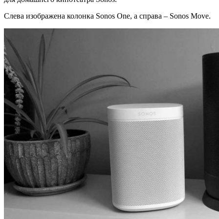
Слева изображена колонка Sonos One, а справа – Sonos Move.