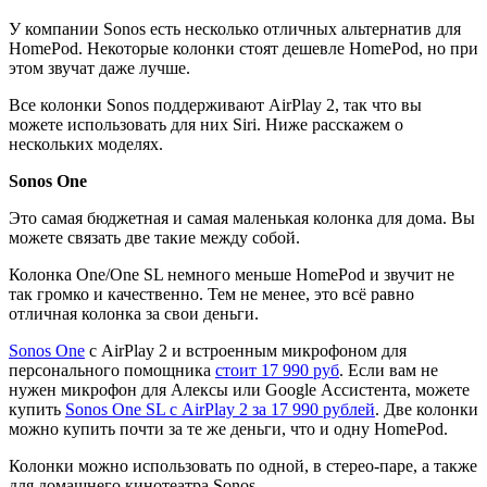
У компании Sonos есть несколько отличных альтернатив для
HomePod. Некоторые колонки стоят дешевле HomePod, но при
этом звучат даже лучше.
Все колонки Sonos поддерживают AirPlay 2, так что вы
можете использовать для них Siri. Ниже расскажем о
нескольких моделях.
Sonos One
Это самая бюджетная и самая маленькая колонка для дома. Вы
можете связать две такие между собой.
Колонка One/One SL немного меньше HomePod и звучит не
так громко и качественно. Тем не менее, это всё равно
отличная колонка за свои деньги.
Sonos One
с AirPlay 2 и встроенным микрофоном для
персонального помощника
стоит 17 990 руб
. Если вам не
нужен микрофон для Алексы или Google Ассистента, можете
купить
Sonos One SL с AirPlay 2 за 17 990 рублей
. Две колонки
можно купить почти за те же деньги, что и одну HomePod.
Колонки можно использовать по одной, в стерео-паре, а также
для домашнего кинотеатра Sonos.