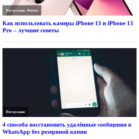
Инструкции
,
Фишки
Как использовать камеры iPhone 13 и iPhone 13
Pro – лучшие советы
Инструкции
4 способа восстановить удалённые сообщения в
WhatsApp без резервной копии