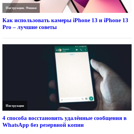
Инструкции
,
Фишки
Как использовать камеры iPhone 13 и iPhone 13
Pro – лучшие советы
Инструкции
4 способа восстановить удалённые сообщения в
WhatsApp без резервной копии