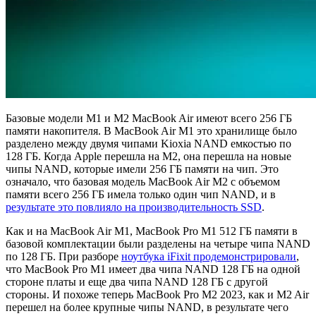
Базовые модели M1 и M2 MacBook Air имеют всего 256 ГБ
памяти накопителя. В MacBook Air M1 это хранилище было
разделено между двумя чипами Kioxia NAND емкостью по
128 ГБ. Когда Apple перешла на M2, она перешла на новые
чипы NAND, которые имели 256 ГБ памяти на чип. Это
означало, что базовая модель MacBook Air M2 с объемом
памяти всего 256 ГБ имела только один чип NAND, и в
результате это повлияло на производительность SSD
.
Как и на MacBook Air M1, MacBook Pro M1 512 ГБ памяти в
базовой комплектации были разделены на четыре чипа NAND
по 128 ГБ. При разборе
ноутбука iFixit продемонстрировали
,
что MacBook Pro M1 имеет два чипа NAND 128 ГБ на одной
стороне платы и еще два чипа NAND 128 ГБ с другой
стороны. И похоже теперь MacBook Pro M2 2023, как и M2 Air
перешел на более крупные чипы NAND, в результате чего