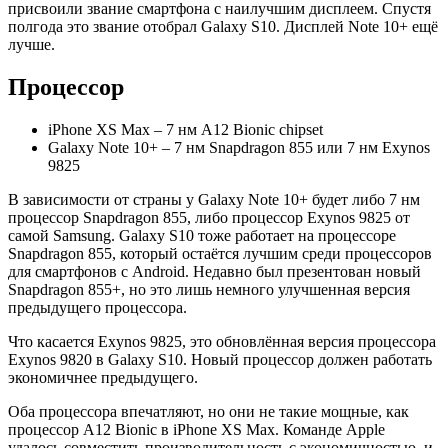
присвоили звание смартфона с наилучшим дисплеем. Спустя
полгода это звание отобрал Galaxy S10. Дисплей Note 10+ ещё
лучше.
Процессор
iPhone XS Max – 7 нм A12 Bionic chipset
Galaxy Note 10+ – 7 нм Snapdragon 855 или 7 нм Exynos
9825
В зависимости от страны у Galaxy Note 10+ будет либо 7 нм
процессор Snapdragon 855, либо процессор Exynos 9825 от
самой Samsung. Galaxy S10 тоже работает на процессоре
Snapdragon 855, который остаётся лучшим среди процессоров
для смартфонов с Android. Недавно был презентован новый
Snapdragon 855+, но это лишь немного улучшенная версия
предыдущего процессора.
Что касается Exynos 9825, это обновлённая версия процессора
Exynos 9820 в Galaxy S10. Новый процессор должен работать
экономичнее предыдущего.
Оба процессора впечатляют, но они не такие мощные, как
процессор A12 Bionic в iPhone XS Max. Команде Apple
удалось совместить производительность с экономичностью, и