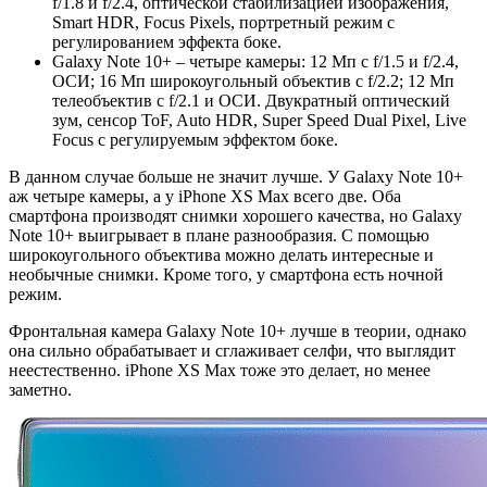
f/1.8 и f/2.4, оптической стабилизацией изображения,
Smart HDR, Focus Pixels, портретный режим с
регулированием эффекта боке.
Galaxy Note 10+ – четыре камеры: 12 Мп с f/1.5 и f/2.4,
ОСИ; 16 Мп широкоугольный объектив с f/2.2; 12 Мп
телеобъектив с f/2.1 и ОСИ. Двукратный оптический
зум, сенсор ToF, Auto HDR, Super Speed Dual Pixel, Live
Focus с регулируемым эффектом боке.
В данном случае больше не значит лучше. У Galaxy Note 10+
аж четыре камеры, а у iPhone XS Max всего две. Оба
смартфона производят снимки хорошего качества, но Galaxy
Note 10+ выигрывает в плане разнообразия. С помощью
широкоугольного объектива можно делать интересные и
необычные снимки. Кроме того, у смартфона есть ночной
режим.
Фронтальная камера Galaxy Note 10+ лучше в теории, однако
она сильно обрабатывает и сглаживает селфи, что выглядит
неестественно. iPhone XS Max тоже это делает, но менее
заметно.