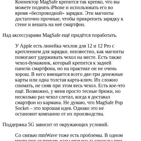
Коннектор MagSafe крепится так крепко, что вы
можете поднять iPhone и использовать его во
время «беспроводной» зарядки. Эти магниты
достаточно прочные, чтобы прикрепить зарядку к
стене и вешать на неё смартфон.
Над аксессуарами MagSafe ещё придётся поработать.
У Apple есть линейка чехлов для 12 и 12 Pro с
креплением для зарядки. неизвестно, как магниты
помогают удерживать чехол на месте. Есть также
чехол-бумажник, который крепится к задней
панели смартфона, но на практике он не очень
хорош. В него вмещается всего две-три денежные
карты или одна толстая карта-ключ. Их сложно
снимать, не сняв при этом весь чехол. Есть кое-что
ещё. Возможно, у меня просто тесные брюки, но
несколько раз чехол слетал, когда я доставал
смартфон из кармана. Не думаю, что MagSafe Pop
Socket – это хорошая идея. Однако это не
остановит компании от их производства.
Поддержка 5G зависит от окружающих условий.
Со связью mmWave тоже есть проблемы. В одном
месте мог скачивать часы музыки за секунды при