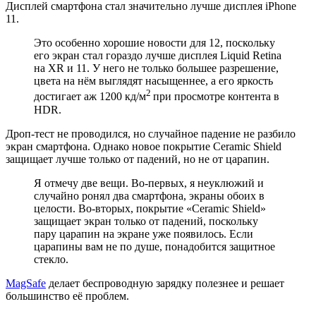
Дисплей смартфона стал значительно лучше дисплея iPhone
11.
Это особенно хорошие новости для 12, поскольку
его экран стал гораздо лучше дисплея Liquid Retina
на XR и 11. У него не только большее разрешение,
цвета на нём выглядят насыщеннее, а его яркость
2
достигает аж 1200 кд/м
при просмотре контента в
HDR.
Дроп-тест не проводился, но случайное падение не разбило
экран смартфона. Однако новое покрытие Ceramic Shield
защищает лучше только от падений, но не от царапин.
Я отмечу две вещи. Во-первых, я неуклюжий и
случайно ронял два смартфона, экраны обоих в
целости. Во-вторых, покрытие «Ceramic Shield»
защищает экран только от падений, поскольку
пару царапин на экране уже появилось. Если
царапины вам не по душе, понадобится защитное
стекло.
MagSafe
делает беспроводную зарядку полезнее и решает
большинство её проблем.