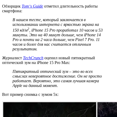
Обзорщик
Tom
‘
s
Guide
отметил длительность работы
смартфона:
В нашем тесте, который заключается в
использовании интернета с яркостью экрана на
2
150 кд/м
,
iPhone
15
Pro
проработал 10 часов и 53
минуты. Это на 40 минут дольше, чем
iPhone
14
Pro
и почти на 2 часа дольше, чем
Pixel
7
Pro
. 11
часов и более для нас считается отличным
результатом.
Журналист
TechCrunch
оценил новый пятикратный
оптический зум на iPhone 15 Pro Max:
Пятикратный оптический зум – это во всех
смыслах невероятное достижение. Он не просто
работает. Вероятно, это самая лучшая камера
Apple
на данный момент.
Вот пример снимка с зумом 5x: