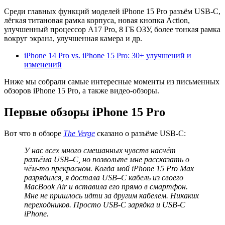
Среди главных функций моделей iPhone 15 Pro разъём USB-C,
лёгкая титановая рамка корпуса, новая кнопка Action,
улучшенный процессор A17 Pro, 8 ГБ ОЗУ, более тонкая рамка
вокруг экрана, улучшенная камера и др.
iPhone 14 Pro vs. iPhone 15 Pro: 30+ улучшений и
изменений
Ниже мы собрали самые интересные моменты из письменных
обзоров iPhone 15 Pro, а также видео-обзоры.
Первые обзоры iPhone 15 Pro
Вот что в обзоре
The
Verge
сказано о разъёме USB-C:
У нас всех много смешанных чувств насчёт
разъёма
USB
–
C
, но позвольте мне рассказать о
чём-то прекрасном. Когда мой
iPhone
15
Pro
Max
разрядился, я достала
USB
–
C
кабель из своего
MacBook
Air
и вставила его прямо в смартфон.
Мне не пришлось идти за другим кабелем. Никаких
переходников. Просто
USB-C
зарядка
и
USB-C
iPhone.