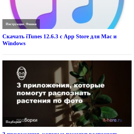
Инструкции
,
Фишки
Скачать iTunes 12.6.3 с App Store для Mac и
Windows
Подборки