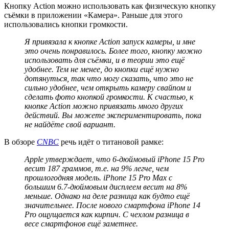
Кнопку Action можно использовать как физическую кнопку
съёмки в приложении «Камера». Раньше для этого
использовались кнопки громкости.
Я привязала к кнопке
Action
запуск камеры, и мне
это очень понравилось. Более того, кнопку можно
использовать для съёмки, и в теории это ещё
удобнее. Тем не менее, до кнопки ещё нужно
дотянуться, так что могу сказать, что это не
сильно удобнее, чем открыть камеру свайпом и
сделать фото кнопкой громкости. К счастью, к
кнопке
Action
можно привязать много других
действий. Вы можете экспериментировать, пока
не найдёте свой вариант.
В обзоре
CNBC
речь идёт о титановой рамке:
Apple
утверждает, что 6-дюймовый
iPhone
15
Pro
весит 187 граммов, т.е. на 9% легче, чем
прошлогодняя модель.
iPhone
15
Pro
Max
с
большим 6.7-дюймовым дисплеем весит на 8%
меньше. Однако на деле разница как будто ещё
значительнее. После нового смартфона
iPhone
14
Pro
ощущается как кирпич. С чехлом разница в
весе смартфонов ещё заметнее.