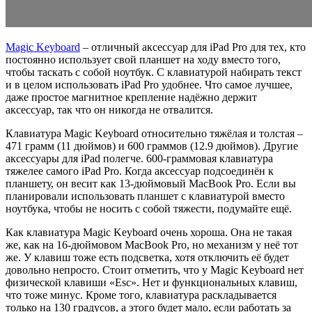
Magic Keyboard
– отличный аксессуар для iPad Pro для тех, кто
постоянно использует свой планшет на ходу вместо того,
чтобы таскать с собой ноутбук. С клавиатурой набирать текст
и в целом использовать iPad Pro удобнее. Что самое лучшее,
даже простое магнитное крепление надёжно держит
аксессуар, так что он никогда не отвалится.
Клавиатура Magic Keyboard относительно тяжёлая и толстая –
471 грамм (11 дюймов) и 600 граммов (12.9 дюймов). Другие
аксессуары для iPad полегче. 600-граммовая клавиатура
тяжелее самого iPad Pro. Когда аксессуар подсоединён к
планшету, он весит как 13-дюймовый MacBook Pro. Если вы
планировали использовать планшет с клавиатурой вместо
ноутбука, чтобы не носить с собой тяжести, подумайте ещё.
Как клавиатура Magic Keyboard очень хороша. Она не такая
же, как на 16-дюймовом MacBook Pro, но механизм у неё тот
же. У клавиш тоже есть подсветка, хотя отключить её будет
довольно непросто. Стоит отметить, что у Magic Keyboard нет
физической клавиши «Esc». Нет и функциональных клавиш,
что тоже минус. Кроме того, клавиатура раскладывается
только на 130 градусов, а этого будет мало, если работать за