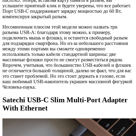
microSD: теперь, вставляя карту памяти в разъем, вы
услышите приятный клик и будете уверены, что все работает.
Порт USB-C поддерживает зарядку мощностью до 60 Вт,
компенсируя закрытый разъем.
Несомненным плюсом этой модели можно назвать три
разъема USB-A: благодаря этому можно, к примеру,
подключить мышь и флэшку, и останется свободный разъем
для подзарядки смартфона. Но из-за небольшого расстояния
между этими портами вы сможете одновременно
использовать только кабели стандартной ширины: две
массивные флэшки просто не смогут разместиться рядом.
Впрочем, учитывая, что большинство USB-кабелей и флэшек
не отличается большой толщиной, далеко не факт, что для вас
это станет проблемой. Но это стоит держать в голове, если
ваш любимый USB-накопитель украшен массивной фигуркой
Человека-паука.
Satechi USB-C Slim Multi-Port Adapter
With Ethernet