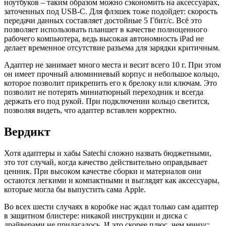
ноутбуков – таким образом можно сэкономить на аксессуарах,
заточенных под USB-C. Для флэшек тоже подойдет: скорость
передачи данных составляет достойные 5 Гбит/с. Всё это
позволяет использовать планшет в качестве полноценного
рабочего компьютера, ведь высокая автономность iPad не
делает временное отсутствие разъема для зарядки критичным.
Адаптер не занимает много места и весит всего 10 г. При этом
он имеет прочный алюминиевый корпус и небольшое кольцо,
которое позволит прикрепить его к брелоку или ключам. Это
позволит не потерять миниатюрный переходник и всегда
держать его под рукой. При подключении кольцо светится,
позволяя видеть, что адаптер вставлен корректно.
Вердикт
Хотя адаптеры и хабы Satechi сложно назвать бюджетными,
это тот случай, когда качество действительно оправдывает
ценник. При высоком качестве сборки и материалов они
остаются легкими и компактными и выглядят как аксессуары,
которые могла бы выпустить сама Apple.
Во всех шести случаях в коробке нас ждал только сам адаптер
в защитном блистере: никакой инструкции и диска с
драйверами не прилагалось. И это скорее плюс, чем минус: