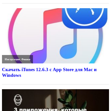
Инструкции
,
Фишки
Скачать iTunes 12.6.3 с App Store для Mac и
Windows