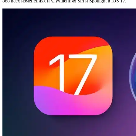
обо всех изменениях и улучшениях Siri и Spotlight в ‌iOS 17‌.