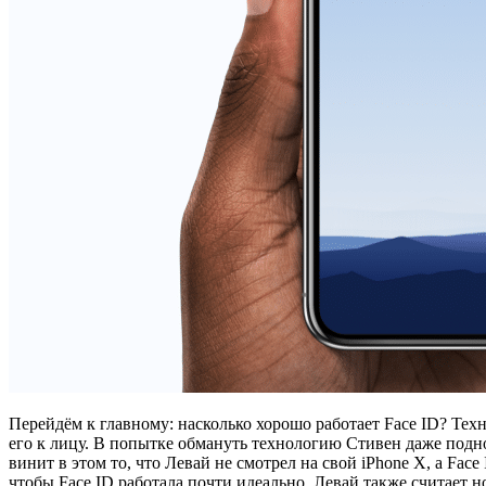
Перейдём к главному: насколько хорошо работает Face ID? Тех
его к лицу. В попытке обмануть технологию Стивен даже поднос
винит в этом то, что Левай не смотрел на свой iPhone X, а Fa
чтобы Face ID работала почти идеально. Левай также считает 