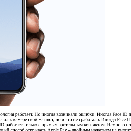
нология работает. Но иногда возникали ошибки. Иногда Face ID 
ил к камере свой магшот, но и это не сработало. Иногда Face I
ce ID работает только с прямым зрительным контактом. Немного п
новый способ открывать Apple Pay – двойным нажатием на кнопку