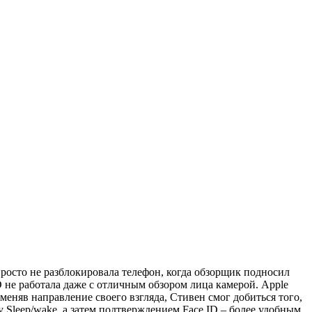
просто не разблокировала телефон, когда обзорщик подносил
D не работала даже с отличным обзором лица камерой. Apple
оменяв направление своего взгляда, Стивен смог добиться того,
 Sleep/wake, а затем подтверждением Face ID – более удобным,