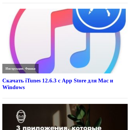
Инструкции
,
Фишки
Скачать iTunes 12.6.3 с App Store для Mac и
Windows