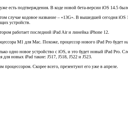
у уже есть подтверждения. В коде новой бета-версии iOS 14.5 бы
этом случае кодовое название – «13G». В вышедшей сегодня iOS 
ущих устройств.
ором работает последний iPad Air и линейка iPhone 12.
цессора M1 для Mac. Похоже, процессор нового iPad Pro будет н
лько одно новое устройство с iOS, и это будет новый iPad Pro. 
для новых iPad такие: J517, J518, J522 и J523.
м процессором. Скорее всего, презентуют его уже в апреле.